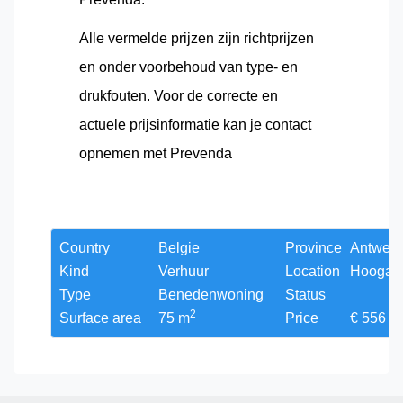
Alle vermelde prijzen zijn richtprijzen
en onder voorbehoud van type- en
drukfouten. Voor de correcte en
actuele prijsinformatie kan je contact
opnemen met Prevenda
Country
Belgie
Province
Antwer
Kind
Verhuur
Location
Hoogak
Type
Benedenwoning
Status
2
Surface area
75
m
Price
€
556
p