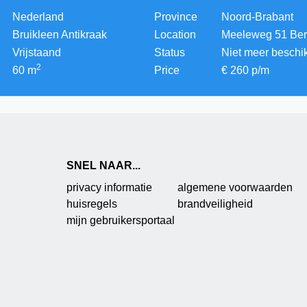
Nederland
Province
Noord-Brabant
Bruikleen Antikraak
Location
Meeleweg 51
Ber
Vrijstaand
Status
Niet meer beschi
2
60
m
Price
€
260
p/m
SNEL NAAR...
privacy informatie
algemene voorwaarden
huisregels
brandveiligheid
mijn gebruikersportaal