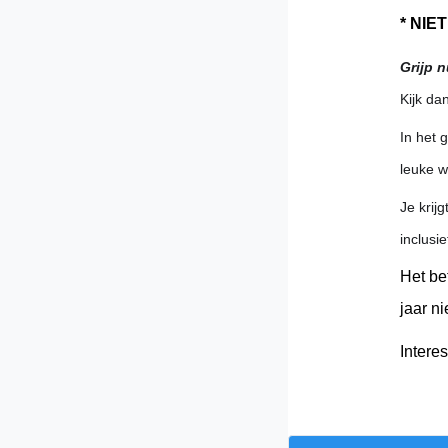
* NIE
Grijp n
Kijk da
In het 
leuke w
Je krij
inclusi
Het be
jaar ni
Intere