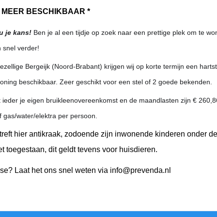
T MEER BESCHIKBAAR *
u je kans!
Ben je al een tijdje op zoek naar een prettige plek om te w
n snel verder!
gezellige Bergeijk (Noord-Brabant) krijgen wij op korte termijn een harts
oning beschikbaar. Zeer geschikt voor een stel of 2 goede bekenden.
gt ieder je eigen bruikleenovereenkomst en de maandlasten zijn € 260,8
ef gas/water/elektra per persoon.
treft hier antikraak, zodoende zijn inwonende kinderen onder d
et toegestaan, dit geldt tevens voor huisdieren.
sse? Laat het ons snel weten via info@prevenda.nl