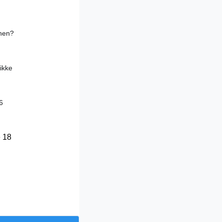
onen?
tikke
6
e 18