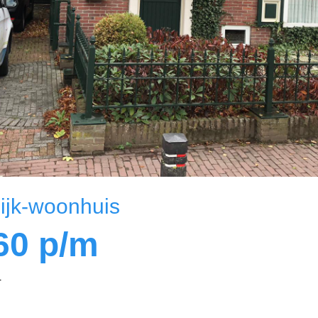
ijk-woonhuis
60
p/m
4