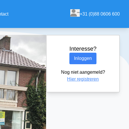
tact
+31 (0)88 0606 600
Interesse?
Inloggen
Nog niet aangemeld?
Hier registreren