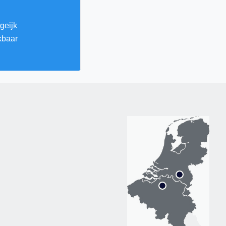
geijk
kbaar