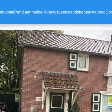
onruimte
Pand aanmelden
Nieuws
Leegstandsbeheer
Aanbod
Con