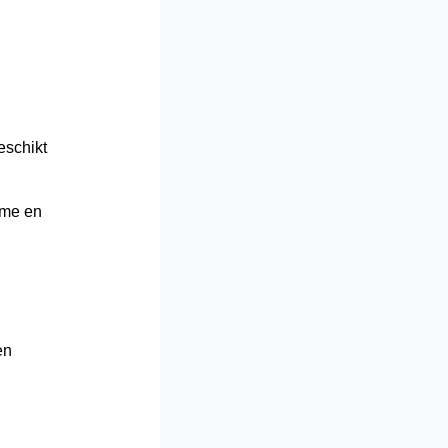
eschikt
ame en
en