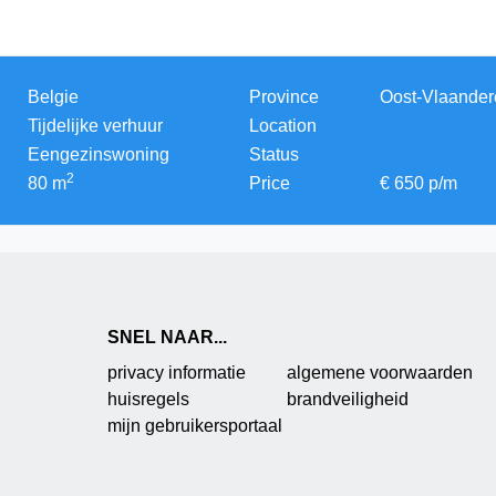
Belgie
Province
Oost-Vlaander
Tijdelijke verhuur
Location
Eengezinswoning
Status
2
80
m
Price
€
650
p/m
SNEL NAAR...
privacy informatie
algemene voorwaarden
huisregels
brandveiligheid
mijn gebruikersportaal