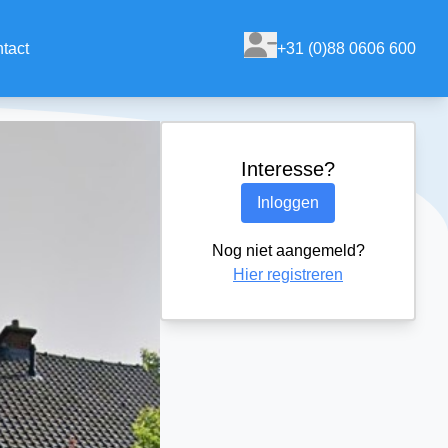
tact
+31 (0)88 0606 600
Interesse?
Inloggen
Nog niet aangemeld?
Hier registreren