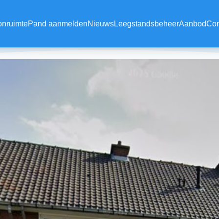
onruimte
Pand aanmelden
Nieuws
Leegstandsbeheer
Aanbod
Con