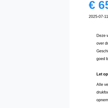
€
6
2025-07-1
Deze w
over d
Geschi
goed b
Let op
Alle v
drukfo
opnem