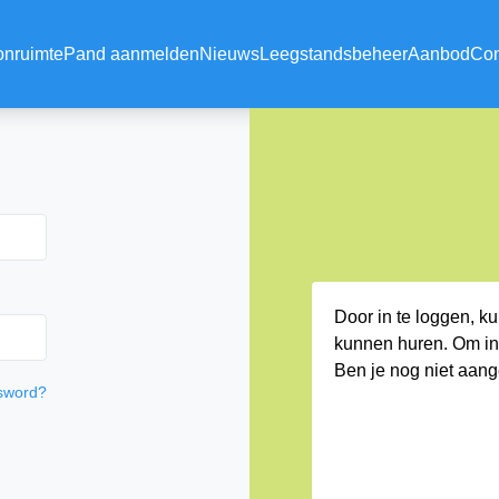
onruimte
Pand aanmelden
Nieuws
Leegstandsbeheer
Aanbod
Con
Door in te loggen, ku
kunnen huren. Om in 
Ben je nog niet aan
sword?