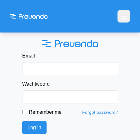
Open m
Email
Wachtwoord
Remember me
Forgot password?
Log In