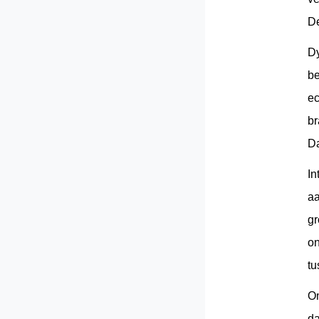
De
Dy
be
ec
br
Da
In
aa
gr
on
tu
Om
da