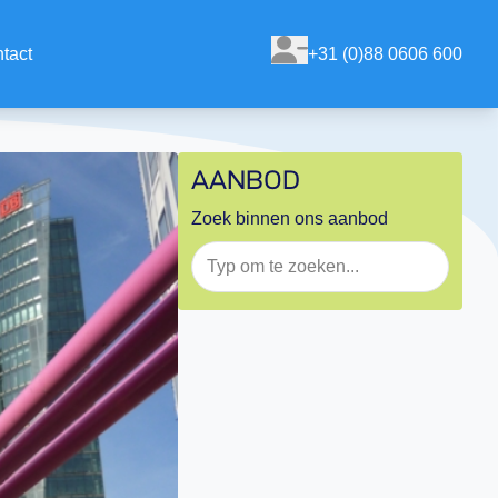
tact
+31 (0)88 0606 600
AANBOD
Zoek binnen ons aanbod