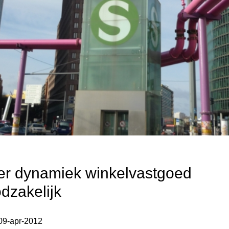
r dynamiek winkelvastgoed
dzakelijk
09
-
apr
-
2012