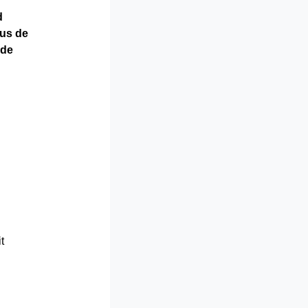
d
dus de
 de
t