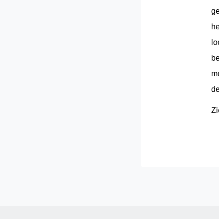
ge
he
lo
be
mo
de
Zi