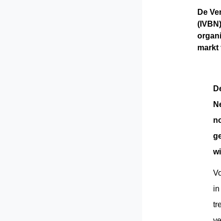
De Ver
(IVBN)
organi
markt 
De
Ne
no
ge
wi
Vo
in
tr
ve