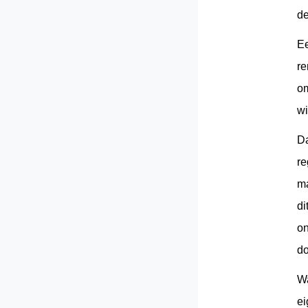
de
Ee
re
om
wi
Da
re
ma
di
on
do
Wa
ei