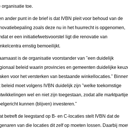
 organisatie toe.
n ander punt in de brief is dat IVBN pleit voor behoud van de
novatiebepaling zoals deze nu in het huurrecht is opgenomen,
dat er een initiatiefwetsvoorstel ligt die renovatie van
nkelcentra ernstig bemoeilijkt.
arnaast is de organisatie voorstander van "een duidelijk
gionaal beleid waarin provincies en gemeenten duidelijke keuz
ken voor het versterken van bestaande winkellocaties." Binne
t beleid moet volgens IVBN duidelijk zijn "welke toekomstige
twikkelingen wel en niet zijn toegestaan, zodat alle marktpartij
elgericht kunnen (blijven) investeren."
t betreft de leegstand op B- en C-locaties stelt IVBN dat de
genaren van die locaties dit zelf op moeten lossen. Daarbij moe