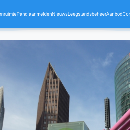
onruimte
Pand aanmelden
Nieuws
Leegstandsbeheer
Aanbod
Con