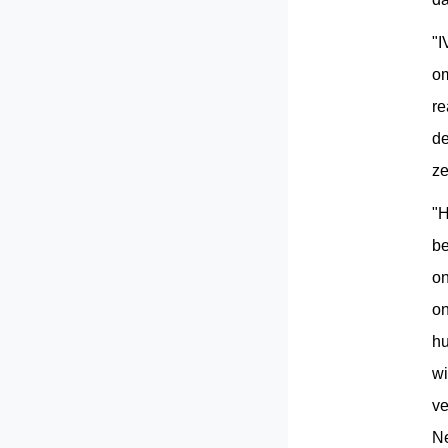
"I
om
re
de
ze
"H
be
on
on
hu
wi
ve
Ne