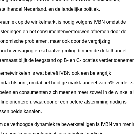
tailhandel Nederland, en de landelijke politiek.
namiek op de winkelmarkt is nodig volgens IVBN omdat de
stedingen en het consumentenvertrouwen afnemen door de
onomische problemen, maar ook door de vergrijzing,
anchevervaging en schaalvergroting binnen de detailhandel.
arnaast blijft de leegstand op B- en C-locaties verder toenemen
ternetwinkelen is wat betreft IVBN ook een belangrijk
ndachtspunt, omdat het huidige marktaandeel van 5% verder z
oeien en consumenten zich meer en meer zowel in de winkel al
line orienteren, waardoor er een betere afstemming nodig is
ssen beide kanalen.
 de verhoogde dynamiek te bewerkstelligen is IVBN van meni
t er een 'consumentgericht locatiebeleid' nodig is.