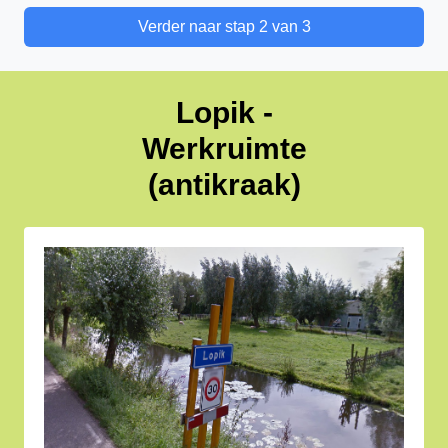
Verder naar stap 2 van 3
Lopik -
Werkruimte
(antikraak)